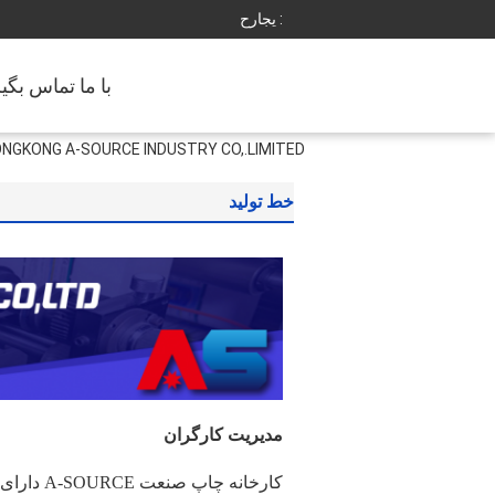
حراجی :
با ما تماس بگی
HONGKONG A-SOURCE INDUSTRY CO,.LIMITED کارخانه ت
خط تولید
مدیریت کارگران
کارخانه چاپ صنعت A-SOURCE دارای 1200 متر مربع مساحت است.212 کارگر وجود دارد