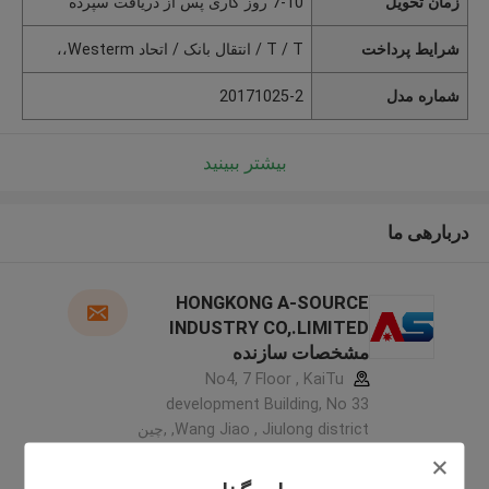
زمان تحویل
7-10 روز کاری پس از دریافت سپرده
شرایط پرداخت
T / T / انتقال بانک / اتحاد Westerm،،
شماره مدل
20171025-2
بیشتر ببینید
دربارهی ما
HONGKONG A-SOURCE
INDUSTRY CO,.LIMITED
مشخصات سازنده
No4, 7 Floor , KaiTu
development Building, No 33
,Wang Jiao , Jiulong district ,چین
5.0
کننده تایید شده