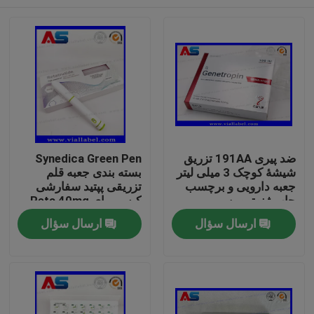
ضد پیری 191AA تزریق
Synedica Green Pen
شیشۀ کوچک 3 میلی لیتر
بسته بندی جعبه قلم
جعبه دارویی و برچسب
تزریقی پپتید سفارشی
چاپ ژنوتروپن
کیس برای Reta 40mg
قلم تزریقی پپتید
صفحه اصلی
ارسال سؤال
ارسال سؤال
Synedica Pen
محصولات
درباره ما