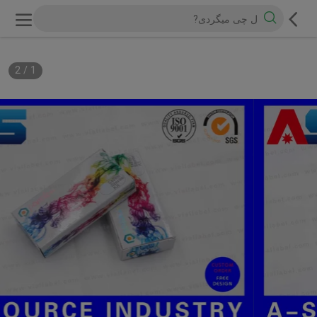
2
/
1