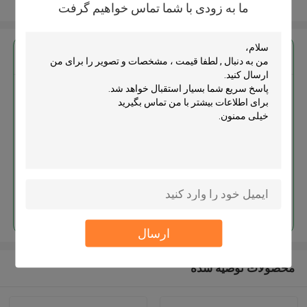
بیشتر ببینید
ما به زودی با شما تماس خواهیم گرفت
بهترين قيمت رو براي
MOQ： 2000pcs
ادامه هید
ارسال
محصولات توصیه شده