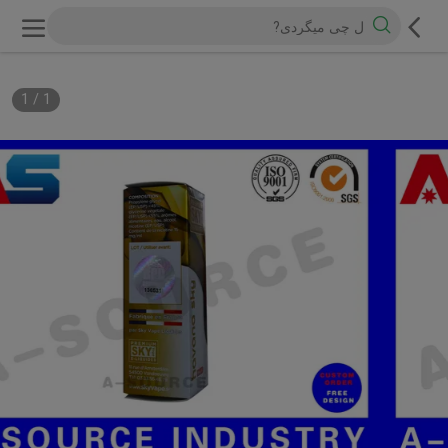
1
/
1