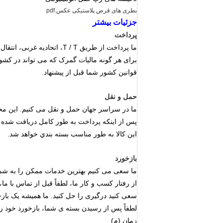
بطری های قرص پلاستیکی عکس.pdf
جزئیات بیشتر
پرداخت
ما پرداخت از طریق T / T، اتحادیه غربی، انتقال بانکی، Paypal را قبول می کنیم.
برای هر گونه مالیات گمرک که می تواند در کشو
قوانین کشور شما قبل از پیشنهاد.
حمل و نقل
ما در سراسر جهان حمل و نقل می کنیم. این محصول از چین از طریق DHL در عر
پس از اینکه پرداخت به طور کامل دریافت شده و محصول در 5-9 روز کاری 
اين کالا به طور مناسب بسته بندي خواهد شد.
بازخورد
ما سعی می کنیم بهترین خدمات ممکن را به شما 
از رفتار کسب و کار ما، لطفاً قبل از تماس با ما،
سعی کنید درگیری را حل کنید. ما همیشه یک باز
لطفاً پس از رسیدن بسته ی شما، بازخورد خود را
زمان (م)