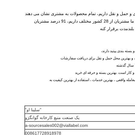
داریم، 91 درصد مشتریان
لندمدت برقرار کنه
لا، و بهترین محل حمل و نقل برای دریافت سفارشات
 و کار است. بهترین بسته و حرفه ای خرید
امله واقعی ، بهترین خدمات ، استفاده از بهترین کیفیت به
"سلينا او"
یک صنعت منبع کارخانه گوانگژو
a-sourcesales002@viallabel.com
008617728918978