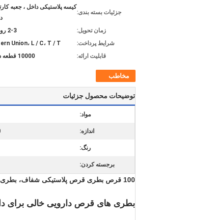
کیسه پلاستیکی داخل ، جعبه کار
جزئیات بسته بندی:
د
زمان تحویل:
2-3 روز کاری
شرایط پرداخت:
rn Union، L / C، T / T،
قابلیت ارائه:
10000 قطعه در هفته
مخاطب
توضیحات محصول جزئیات
مواد:
اندازه:
30 میلی لیت
رنگ:
برجسته کردن:
100 قرص بطری قرص پلاستیکی شفاف، بطری قرص دارویی خالی برای داروخانه
بطری های قرص دارویی خالی برای دا