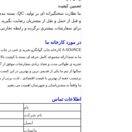
تضمین کیفیت
ما نظارت سختگیرانه ای بر تولید، QC، بسته بندی و حمل و نقل داریم، تمام محصولات به مشتری نشان می دهند
و قبل از حمل و نقل از مشتریان رضایت بگیرید. ما مشتریان از 28 کشور مختلف 
براي سفارشات بيشتري برگرده و رابطه تجارتي ب
در مورد کارخانه ما
A-SOURCE کارخانه چاپ گوانگژو تجربه ی غنی در چاپ و بسته بندی پپتید دارند،
ما به شما ارائه مجموعه کامل حرفه ای بسته با کیفیت با
تجربه ی طولانی مدت و تعداد زیادی سفارشات موفق از 7 سال گذشته
سالها از تیم ما یکی از قدیمی ترین و بهترین در این کسب
برچسب جعبه از بهترین با قیمت اقتصادی ، لذت بردن از مع
ما واقعاً به مشتریانمان و شهرتمان اهمیت می دهیم.
اطلاعات تماس
نام
نام شرکت
ایمیل
واتساپ