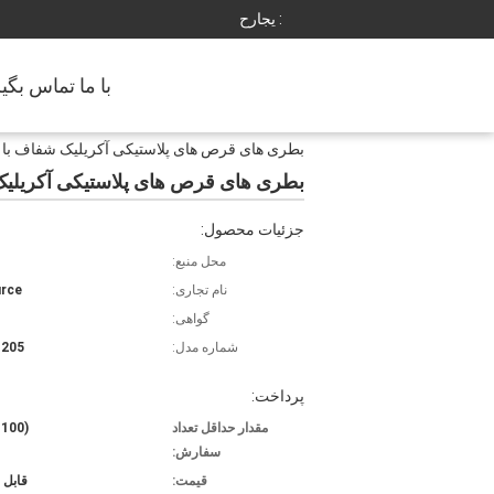
حراجی :
با ما تماس بگی
بطری های قرص های پلاستیکی آکریلیک شفاف با
بطری های قرص های پلاستیکی آکریلی
جزئیات محصول:
محل منبع:
نام تجاری:
rce
گواهی:
شماره مدل:
1205
پرداخت:
مقدار حداقل تعداد
(100 عددی)
سفارش:
قیمت:
قابل 