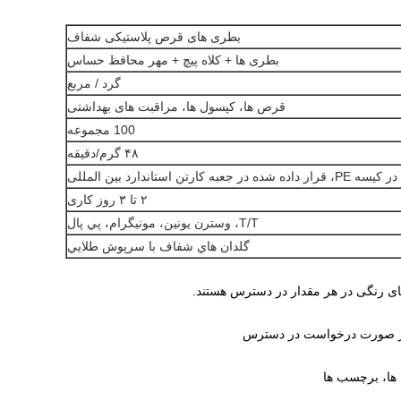
بطری های قرص پلاستیکی شفاف
بطری ها + کلاه پیچ + مهر محافظ حساس
گرد / مربع
قرص ها، کپسول ها، مراقبت های بهداشتی
100 مجموعه
۴۸ گرم/دقيقه
ه کارتن استاندارد بین المللی
۲ تا ۳ روز کاری
T/T، وسترن يونين، مونيگرام، پي پال
گلدان هاي شفاف با سرپوش طلايي