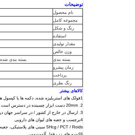
توضیحات
نام محصول
مجموعه کامل
رنگ و شکل
استفاده
مقدار تولیدی
وزن خالص
بسته بندی
بسته بندی شده در کیسه PE، قرار داده شده در جعب
زمان پیشرو
پرداخت
رنگ بطری
کالاهای بیشتر
1فولک های استریلیزه شده، دکمه ها یا کپسول های رنگی در هر مقدار در دسترس هستند.
2. 20mm دست ابزار چسبنده در دسترس است
3. ارسال در خارج از کشور / در سراسر جهان در صورت درخواست در دسترس
4برچسب و جعبه های لیوان های دارویی
5Hcg / PCT / Roids سینی های پلاستیکی، جعبه ها، برچسب ها
6کیسه های زپ قفل آلومینیومی