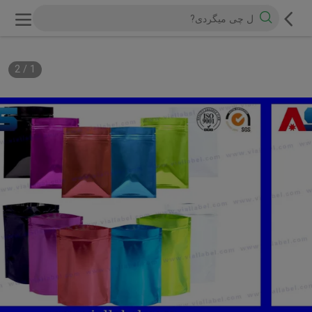
2
/
1