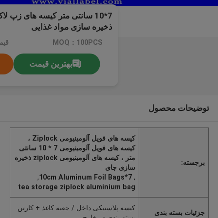
7*10 سانتی متر کیسه های زپ ل
ذخیره سازی مواد غذایی
MOQ：100PCS
قیم
بهترین قیمت
توضیحات محصول
کیسه های فویل آلومینیومی Ziplock ،
کیسه های فویل آلومینیومی 7 * 10 سانتی
متر ، کیسه های آلومینیومی ziplock ذخیره
برجسته:
سازی چای
,
7*10cm Aluminum Foil Bags
,
tea storage ziplock aluminium bag
کیسه پلاستیکی داخل / جعبه کاغذ + کارتن
جزئیات بسته بندی
بسته بندی در خارج