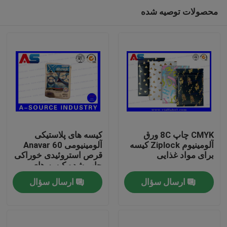
محصولات توصیه شده
CMYK چاپ 8C ورق
کیسه های پلاستیکی
آلومینیوم Ziplock کیسه
آلومینیومی Anavar 60
برای مواد غذایی
قرص استروئیدی خوراکی
صفحه اصلی
چاپ شده کیسه های
پلاستیکی آلومینیومی قفل
ارسال سؤال
ارسال سؤال
فشرده شده چاپ شده با
محصولات
هولوگرام امنیتی
درباره ما