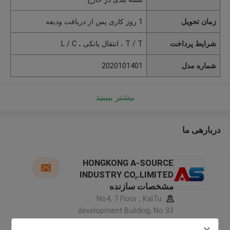
زمان تحویل
1 روز کاری پس از دریافت ودیعه
شرایط پرداخت
T / T ، انتقال بانکی ، L / C
شماره مدل
2020101401
بیشتر ببینید
دربارهی ما
HONGKONG A-SOURCE
INDUSTRY CO,.LIMITED
مشخصات سازنده
No4, 7 Floor , KaiTu
development Building, No 33
,Wang Jiao , Jiulong district ,چین