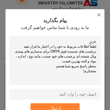
INDUSTRY CO,.LIMITED
مشخصات سازنده
No4, 7 Floor , KaiTu
پیام بگذارید
development Building, No 33
,Wang Jiao , Jiulong district ,چین
ما به زودی با شما تماس خواهیم گرفت
5.0
کننده تایید شده
بیشتر ببینید
بهترين قيمت رو براي
برچسب های چسبنده قوی CMYK
برای بدنسازی های پپتیدی ویال
شیشه ای برچسب های خود چسب
ارسال