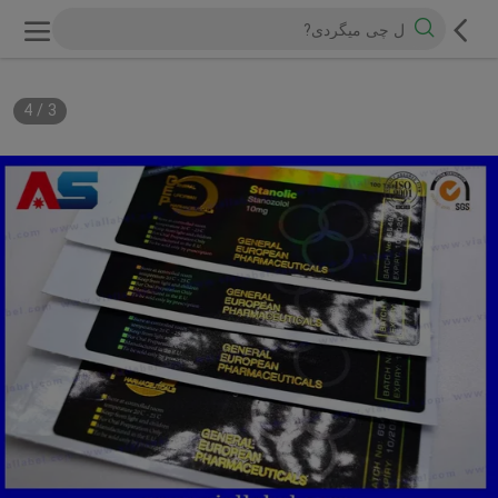
4
/
3