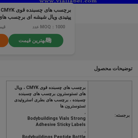
ب
پپتیدی ویال شیشه ای برچسب ه
MOQ：1000 عدد
قیم
بهترین قیمت
توضیحات محصول
برچسب های چسبنده قوی CMYK ، ویال
های تستوسترون برچسب های چسبنده
چسبنده ، برچسب های بطری استروئیدی
تستوسترون ها
,
برجسته:
Bodybuildings Vials Strong
Adhesive Sticky Labels
,
Bodybuildings Peptide Bottle