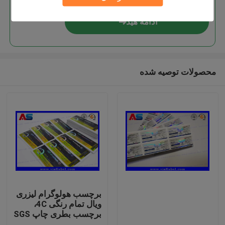
ادامه هید
محصولات توصیه شده
صفحه اصلی
محصولات
برچسب هولوگرام لیزری
ویال تمام رنگی 4C،
برچسب بطری چاپ SGS
درباره ما