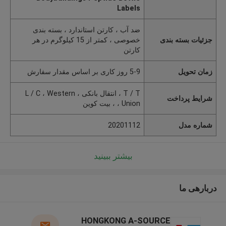
Labels
ضد آب ، کارتن استاندارد ، بسته بندی
جزئیات بسته بندی
خصوصی ، کمتر از 15 کیلوگرم در هر
کارتن
زمان تحویل
5-9 روز کاری بر اساس مقدار سفارش
T / T ، انتقال بانکی ، L / C ، Western
شرایط پرداخت
Union ، ، بیت کوین
شماره مدل
20201112
بیشتر ببینید
دربارهی ما
HONGKONG A-SOURCE