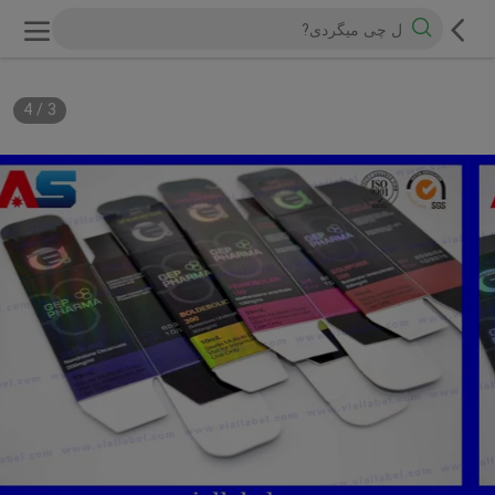
4
/
3