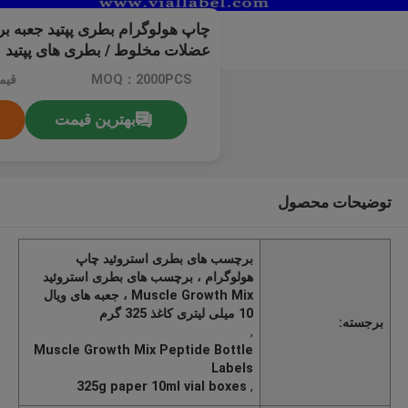
چاپ هولوگرام بطری پپتید جعبه 
عضلات مخلوط / بطری های پپتید
MOQ：2000PCS
قیم
بهترین قیمت
توضیحات محصول
برچسب های بطری استروئید چاپ
هولوگرام ، برچسب های بطری استروئید
Muscle Growth Mix ، جعبه های ویال
10 میلی لیتری کاغذ 325 گرم
برجسته:
,
Muscle Growth Mix Peptide Bottle
Labels
325g paper 10ml vial boxes
,