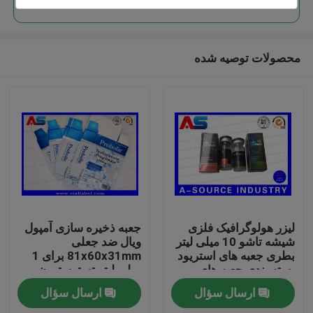
محصولات توصیه شده
صفحه اصلی
لیزر هولوگرافیک فلزی
جعبه ذخیره سازی آمپول
شیشه تاشو 10 میلی لیتر
ویال ضد جعلی
بطری جعبه های استریود
81x60x31mm برای 1
محصولات
بسته بندی جعبه های
میلی لیتر تستوسترون
دارویی برچسب
پروپیونات
ارسال سؤال
ارسال سؤال
درباره ما