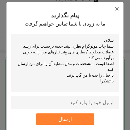
development Building, No 33
,Wang Jiao , Jiulong district ,چین
پیام بگذارید
5.0
ما به زودی با شما تماس خواهیم گرفت
کننده تایید شده
بیشتر ببینید
بهترين قيمت رو براي
چاپ هولوگرام بطری پپتید جعبه
برچسب برای رشد عضلات مخلوط /
بطری های پپتید
ارسال
ادامه هید