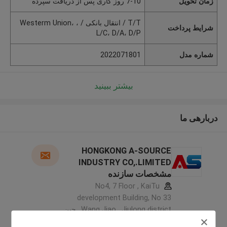
زمان تحویل
7-10 روز کاری پس از دریافت سپرده
T/T / انتقال بانکی / Westerm Union، ،
شرایط پرداخت
L/C، D/A، D/P
شماره مدل
2022071801
بیشتر ببینید
دربارهی ما
HONGKONG A-SOURCE
INDUSTRY CO,.LIMITED
مشخصات سازنده
No4, 7 Floor , KaiTu
development Building, No 33
,Wang Jiao , Jiulong district ,چین
5.0