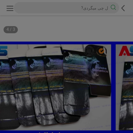
4
/
3