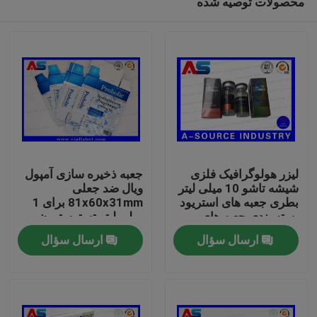
محصولات توصیه شده
لیزر هولوگرافیک فلزی
جعبه ذخیره سازی آمپول
شیشه تاشو 10 میلی لیتر
ویال ضد جعلی
بطری جعبه های استریود
81x60x31mm برای 1
بسته بندی جعبه های
میلی لیتر تستوسترون
صفحه اصلی
دارویی برچسب
پروپیونات
ارسال سؤال
ارسال سؤال
محصولات
درباره ما