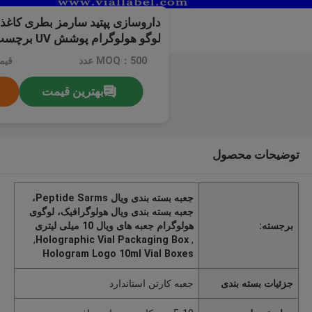
داروسازی پپتید سارمز بطری کاغذ
لیتر
MOQ：500 عدد
قیم
بهترین قیمت
توضیحات محصول
جعبه بسته بندی ویال Peptide Sarms،
جعبه بسته بندی ویال هولوگرافیک، لوگوی
برجسته:
هولوگرام جعبه های ویال 10 میلی لیتری
,
Holographic Vial Packaging Box
,
Hologram Logo 10ml Vial Boxes
جزئیات بسته بندی
جعبه کارتن استاندارد