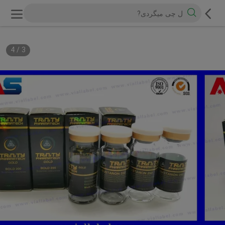
4
/
3