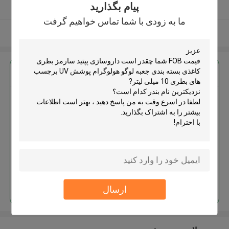
پیام بگذارید
کننده تایید شده
ما به زودی با شما تماس خواهیم گرفت
بیشتر ببینید
بهترين قيمت رو براي
داروسازی پپتید سارمز بطری کاغذی
بسته بندی جعبه لوگو هولوگرام
پوشش UV برچسب های بطری 10
میلی لیتر
ادامه هید
ارسال