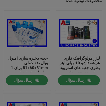
محصولات توصیه شده
لیزر هولوگرافیک فلزی
جعبه ذخیره سازی آمپول
شیشه تاشو 10 میلی لیتر
ویال ضد جعلی
بطری جعبه های استریود
81x60x31mm برای 1
بسته بندی جعبه های
میلی لیتر تستوسترون
صفحه اصلی
دارویی برچسب
پروپیونات
ارسال سؤال
ارسال سؤال
محصولات
درباره ما