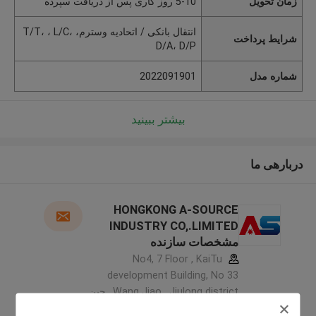
زمان تحویل
5-10 روز کاری پس از دریافت سپرده
انتقال بانکی / اتحادیه وسترم، T/T، ، L/C،
شرایط پرداخت
D/A، D/P
شماره مدل
2022091901
بیشتر ببینید
دربارهی ما
HONGKONG A-SOURCE
INDUSTRY CO,.LIMITED
مشخصات سازنده
No4, 7 Floor , KaiTu
development Building, No 33
,Wang Jiao , Jiulong district ,چین
5.0