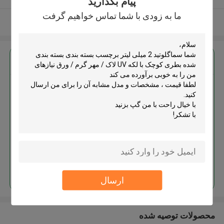
پیام بگذارید
ما به زودی با شما تماس خواهیم گرفت
بیشتر ببینید
بهترين قيمت رو براي
سماگلوتید 2 میلی لیتر برچسب بسته
بندی بسته بندی شده بطری کوچک با
لکه UV لاک / مهر گرم / ورق
MOQ： 500pcs
ادامه هید
ارسال
محصولات توصیه شده