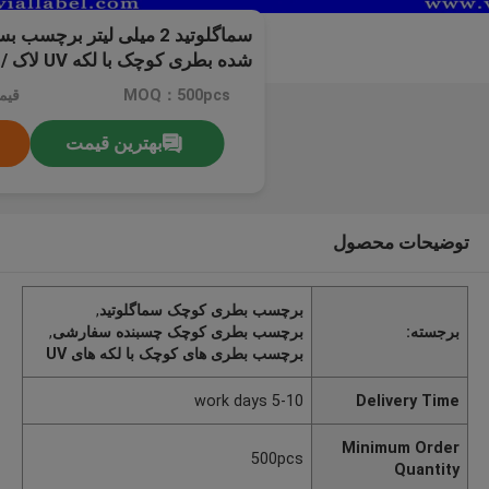
سماگلوتید 2 میلی لیتر برچ
شده بطری کوچک با لکه UV لاک / مهر گرم / ورق
MOQ：500pcs
قیمت：e
بهترین قیمت
توضیحات محصول
برچسب بطری کوچک سماگلوتید
,
برجسته:
برچسب بطری کوچک چسبنده سفارشی
,
برچسب بطری های کوچک با لکه های UV
5-10 work days
Delivery Time
Minimum Order
500pcs
Quantity