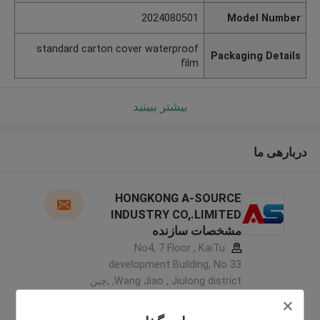
2024080501
Model Number
standard carton cover waterproof
Packaging Details
film
بیشتر ببینید
دربارهی ما
HONGKONG A-SOURCE
INDUSTRY CO,.LIMITED
مشخصات سازنده
No4, 7 Floor , KaiTu
development Building, No 33
,Wang Jiao , Jiulong district ,چین
5.0
کننده تایید شده