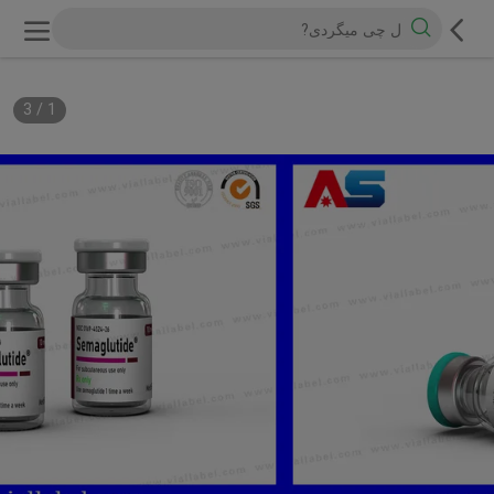
3
/
1