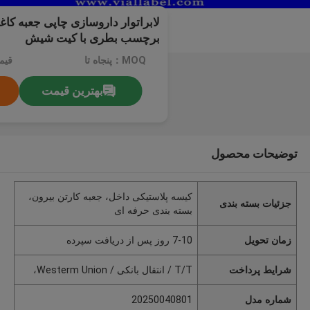
برچسب بطری با کیت شیش
MOQ：پنجاه تا
قیم
بهترین قیمت
توضیحات محصول
کیسه پلاستیکی داخل، جعبه کارتن بیرون،
جزئیات بسته بندی
بسته بندی حرفه ای
زمان تحویل
7-10 روز پس از دریافت سپرده
شرایط پرداخت
T/T / انتقال بانکی / Westerm Union،
شماره مدل
20250040801