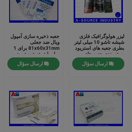
لیزر هولوگرافیک فلزی
جعبه ذخیره سازی آمپول
شیشه تاشو 10 میلی لیتر
ویال ضد جعلی
بطری جعبه های استریود
81x60x31mm برای 1
بسته بندی جعبه های
میلی لیتر تستوسترون
دارویی برچسب
پروپیونات
ارسال سؤال
ارسال سؤال
صفحه اصلی
محصولات
درباره ما