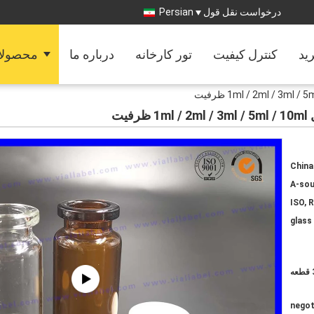
درخواست نقل قول
Persian
رید
کنترل کیفیت
تور کارخانه
درباره ما
محصولا
China
A-sou
ISO, 
ه
negot