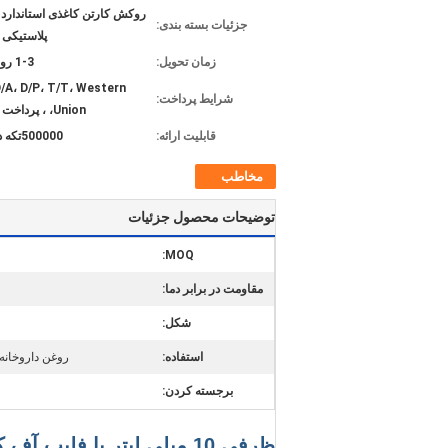
روکش کارتن کاغذی استاندارد ب
جزئیات بسته بندی:
پلاستیکی 
زمان تحویل:
1-3 روز کاری
D/A، D/P، T/T، Western
شرایط پرداخت:
Union، ، پرداخت عاقلانه
قابلیت ارائه:
500000تکه در هفته
مخاطب
توضیحات محصول جزئیات
MOQ:
مقاومت در برابر دما:
شکل:
استفاده:
روغن داروخانه
برجسته کردن:
ظرفی 10 میلی لیتر با فلیپ آف کپسول 1ml / 2ml / 3ml / 5ml / 10ml ظرفیت