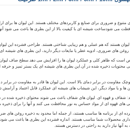
نوع و ضروری برای صنایع و کاربردهای مختلف هستند. این لیوان ها برای ارائه
ظت می شودساخت شیشه ای با کیفیت بالا از این بطری ها باعث می شود آنها ق
ان هستند که هم عملی و هم زیبایی شناختی هستند. طراحی فشرده این لیوان ه
ه روغن های ضروری، ادویه عطر یا مایعات دیگر دارید، این بطری های شیشه ای ر
است که ظاهر کلی و عملکرد لیوان ها را افزایش می دهد.سطح صاف لیوا
یی محتویات ذخیره شده در آن.این بطری های شیشه ای یک بستر تمیز و حرفه ا
ک مقاومت در برابر دمای بالا است. این لیوان ها قادر به مقاومت در برابر دم
روغن ها و یا مواد دیگر، این شیشاب های شیشه ای عملکرد قابل اعتماد و آرامش ذ
د: شفاف و قهوه ای. لیوان های شفاف باعث می شوند محتوای ذخیره شده در دا
ای قهوه ای از مواد حساس به نور محافظت می کنند و آنها را برای ذخیره مای
ای از برنامه ها مناسب هستند، از جمله اما محدود به ذخیره روغن های ض
داری محصولات شما مناسب هستند. اندازه فشرده این بطری ها باعث می شود آن
به آنها نیاز دارید به راحتی در دسترس هستند.