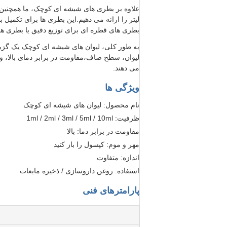
لیتر را ارائه می دهیم.این بطری ها برای تکمیل
بطری های قطره ای برای توزیع دقیق یا بطری های
به طور کلی، لیوان های شیشه ای کوچک یک گزینه 
لیوان، سطح صاف،مقاومت در برابر دمای بالا، و ا
می دهند.
ویژگی ها
نام محصول: لیوان های شیشه ای کوچک
ظرفیت: 1ml / 2ml / 3ml / 5ml / 10ml
مقاومت در برابر دما: بالا
مهر و موم: کپسول را باز کنید
اندازه: متفاوت
استفاده: روغن داروسازی / ذخیره مایعات
پارامترهای فنی