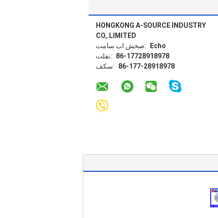
HONGKONG A-SOURCE INDUSTRY
CO,.LIMITED
Echo
تماس با شخص:
86-17728918978
تلفن:
86-177-28918978
فکس: