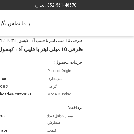
852-561-48570
حراجی :
با ما تماس بگی
ظرفی 10 میلی لیتر با فلیپ آف کپسول 1ml / 2ml / 3ml / 5ml / 10ml ظرفیت
ظرفی 10 میلی لیتر با فلیپ آف کپسول 1ml / 2ml / 3ml / 5ml / 10ml ظرفیت
جزئیات محصول:
Place of Origin:
نام تجاری:
rce
گواهی:
ROHS
20251031-glass bottles
Model Number:
پرداخت:
مقدار حداقل تعداد
300 قطع
سفارش:
قیمت:
iate