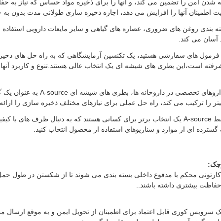
دن امن را تضمین می کند، و آنها را برای ذخیره مواد حساس که نیاز به ح
بلیت اطمینان آنها را افزایش می دهد، اجازه ذخیره سازی طولانی مدت بدون به
 بندی روغن های ضروری، عصاره های گیاهی و سایر مایعات دارویی استفاده می
 آسان می کند.
 فرمول های سفارشی هستید، یک تکنسین آزمایشگاهی که به راه حل های ذخیره س
رفته است،این بطری های شیشه ای یک انتخاب عالی هستند.تنوع و کاربرد آنها آ
از ذخیره نمونه ها در امکانات تحقیقاتی 
به طور خلاصه، بطری های شیشه ای کوچک توسط A-source یک انتخاب برتر برای کسانی هستند که به دن
سترده ای از موارد و سناریوهای استفاده از محصول انتخاب کنید.
چک:
ارتونی محکم با مدفوع داخلی بسته بندی می شوند تا از شکستن در طول حمل 
حفاظت بیشتری داشته باشند..
 سرویس کوری قابل اعتماد برای اطمینان از تحویل ایمن و به موقع ارسال می 