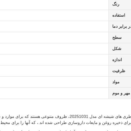
رنگ
استفاده
 برابر دما
سطح
شکل
اندازه
ظرفیت
مواد
مهر و موم
بطری های شیشه ای کوچک توسط A-source، بطری های شیشه ای مدل 20251031،
ای ذخیره روغن و مایعات داروسازی طراحی شده اند.، که آنها را برای محیط 