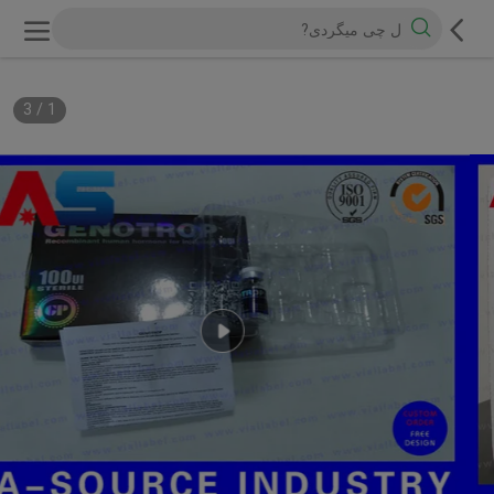
3
/
1