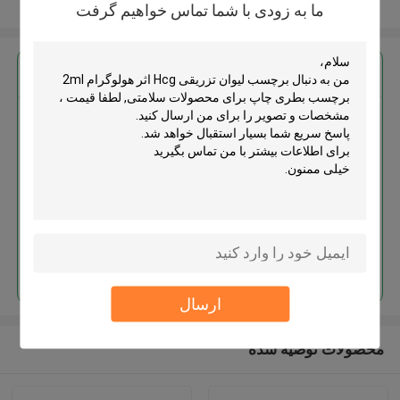
بیشتر ببینید
ما به زودی با شما تماس خواهیم گرفت
بهترين قيمت رو براي
برچسب لیوان تزریقی Hcg اثر
هولوگرام 2ml برچسب بطری چاپ
برای محصولات سلامتی
MOQ： 1000pcs
ادامه هید
ارسال
محصولات توصیه شده