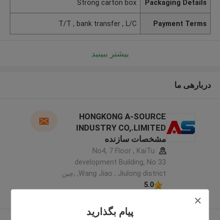
Strong carton box
Packaging Details
T/T , bank transfer , L/C
Payment Terms
بیشتر ببینید
دربارهی ما
HONGKONG A-SOURCE
INDUSTRY CO,.LIMITED
مشخصات سازنده
No4, 7 Floor , KaiTu
development Building, No 33
,Wang Jiao , Jiulong district ,چین
5.0
کننده تایید شده
پیام بگذارید