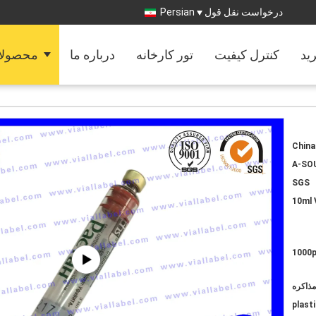
درخواست نقل قول
Persian
رید
کنترل کیفیت
تور کارخانه
درباره ما
محصولا
China
A-SO
SGS
10ml 
1000
مذاکره
plast