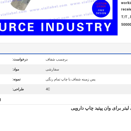
7-10 wo
recei
T/T , 
50000
برچسب شفاف
درخواست:
سفارشی
مواد:
پس زمینه شفاف با چاپ تمام رنگی
نمونه:
4C
طراحی:
g