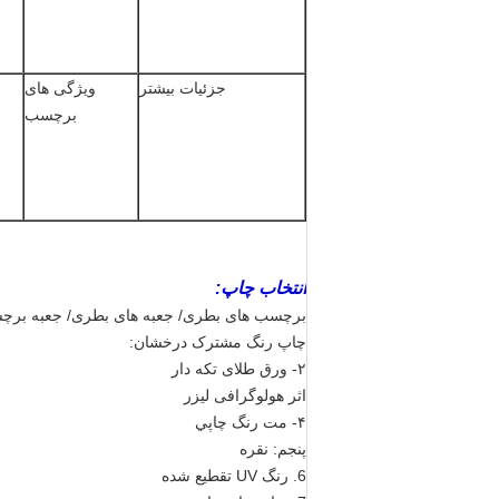
جزئیات بیشتر
ویژگی های
برچسب
انتخاب چاپ:
برچسب های بطری/ جعبه های بطری/ جعبه برچسب های Hcg/ جعبه برچسب های بطری قرص، شما می توانید چاپ های مخ
چاپ رنگ مشترک درخشان:
۲- ورق طلای تکه دار
اثر هولوگرافی لیزر
۴- مت رنگ چاپي
پنجم: نقره
6. رنگ UV تقطیع شده