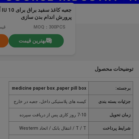
جع
پرورش اندام بدن سازی
MOQ：300PCS
قیم
بهترین قیمت
توضیحات محصول
برجسته:
paper pill box
,
medicine paper box
جزئیات بسته بندی
کیسه های پلاستیکی داخل، جعبه در خارج
زمان تحویل
7-10 روز کاری پس از دریافت سپرده
شرایط پرداخت
T / T / انتقال بانک / اتحاد Westerm