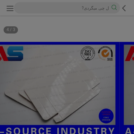
4
/
3