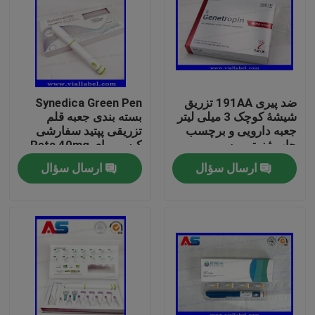
ضد پیری 191AA تزریق
Synedica Green Pen
شیشۀ کوچک 3 میلی لیتر
بسته بندی جعبه قلم
جعبه دارویی و برچسب
تزریقی پپتید سفارشی
چاپ ژنوتروپن
کیس برای Reta 40mg
قلم تزریقی پپتید
ارسال سؤال
ارسال سؤال
Synedica Pen
صفحه اصلی
محصولات
درباره ما